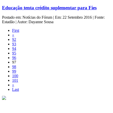
Educação tenta crédito suplementar para Fies
Postado em: Notícias do Fórum | Em: 22 Setembro 2016 | Fonte:
Estadão | Autor: Dayanne Sousa
First
«
92
93
94
95
96
97
98
99
100
101
»
Last
Copyright © 2013 Fórum Brasileiro da Educação Particular. Todos
os direitos reservados.