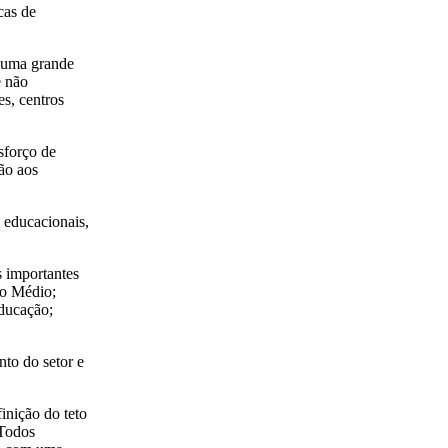
cas de
e uma grande
e não
es, centros
sforço de
ção aos
s educacionais,
s importantes
no Médio;
Educação;
to do setor e
finição do teto
 Todos