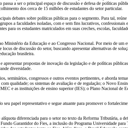
 passa a ser o principal espaço de discussão e defesa de políticas públi
olhimento dos cerca de 15 milhões de estudantes do setor particular.
ncipais debates sobre políticas públicas para o segmento. Para tal, reún
 grupos a faculdades isoladas, com e sem fins lucrativos, confessionais 
tes para os estudantes matriculados em suas creches, escolas, faculdad
 ao Ministério da Educação e ao Congresso Nacional. Por meio de um e
e locus de discussão do setor, buscando apresentar alternativas de solu
educação brasileira.
e apresentar propostas de inovação da legislação e de políticas pública
rande diversidade.
, seminários, congressos e outros eventos pertinentes, e aborda tema
o com qualidade; os sistemas de avaliação e de regulação; o Novo Ensi
 o MEC e as instituições de ensino superior (IES); o Plano Nacional de 
 seu papel representativo e segue atuante para promover o fortalecimen
 alíquota diferenciada para o setor no texto da Reforma Tributária, a de
no Fundo Garantidor do Fies, a inclusão do Programa Universidade para