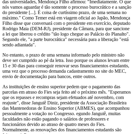
das universidades, Mendonça Filho afirmou: "Imediatamente. O que
nós vamos aguardar é tão somente o processo burocrático e a sanção
do presidente [...]. É coisa de curtíssimo prazo, de uma semana no
máximo." Como Temer está em viagem oficial ao Japão, Mendonça
Filho disse que conversará com o presidente em exercício, deputado
Rodrigo Maia (DEM-RJ), presidente da Câmara, para que sancione
a lei que liberou o crédito "tão logo chegue ao Palácio do Planalto".
Segundo ele, "a parte burocrática" necessária para a liberação "está
sendo adiantada".
No entanto, o prazo de uma semana informado pelo ministro não
deve ser cumprido ao pé da letra. Isso porque os alunos levam entre
15 e 30 dias para conseguir renovar seus financiamentos estudantis,
uma vez que o processo demanda cadastramento no site do MEC,
envio de documentação para bancos, entre outros.
As instituições de ensino superior pedem que o pagamento das
parcelas em atraso do Fies seja feito até o próximo mês. "Esperamos
que os repasses e recompras sejam efetuados até novembro, com
reajuste", disse Janguiê Diniz, presidente da Associação Brasileira
das Mantenedoras de Ensino Superior (ABMES), que acompanhou
pessoalmente a votação no Congresso. egundo Janguiê, muitas
faculdades não estão pagando o salários de professores e
funcionários devido ao atraso de quatro meses do Fies.
Normalmente, as renovações dos financiamentos estudantis são