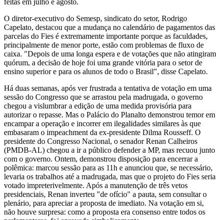
feitas em julho e agosto.
O diretor-executivo do Semesp, sindicato do setor, Rodrigo
Capelato, destacou que a mudança no calendário de pagamentos das
parcelas do Fies é extremamente importante porque as faculdades,
principalmente de menor porte, estão com problemas de fluxo de
caixa. "Depois de uma longa espera e de votações que não atingiram
quórum, a decisão de hoje foi uma grande vitória para o setor de
ensino superior e para os alunos de todo o Brasil", disse Capelato.
Há duas semanas, após ver frustrada a tentativa de votação em uma
sessão do Congresso que se arrastou pela madrugada, o governo
chegou a vislumbrar a edição de uma medida provisória para
autorizar o repasse. Mas o Palácio do Planalto demonstrou temor em
encampar a operação e incorrer em ilegalidades similares às que
embasaram o impeachment da ex-presidente Dilma Rousseff. O
presidente do Congresso Nacional, o senador Renan Calheiros
(PMDB-AL) chegou a ir a público defender a MP, mas recuou junto
com o governo. Ontem, demonstrou disposição para encerrar a
polêmica: marcou sessão para as 11h e anunciou que, se necessário,
levaria os trabalhos até a madrugada, mas que o projeto do Fies seria
votado impreterivelmente. Após a manutenção de três vetos
presidenciais, Renan inverteu "de ofício" a pauta, sem consultar o
plenário, para apreciar a proposta de imediato. Na votação em si,
não houve surpresa: como a proposta era consenso entre todos os