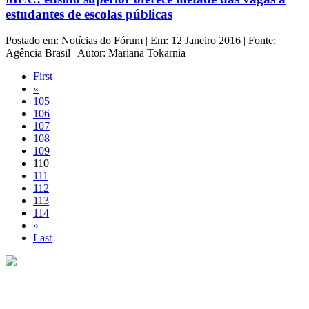
estudantes de escolas públicas
Postado em: Notícias do Fórum | Em: 12 Janeiro 2016 | Fonte:
Agência Brasil | Autor: Mariana Tokarnia
First
«
105
106
107
108
109
110
111
112
113
114
»
Last
Copyright © 2013 Fórum Brasileiro da Educação Particular. Todos
os direitos reservados.