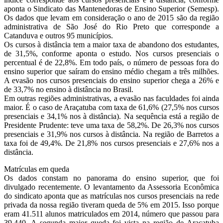
aponta o Sindicato das Mantenedoras de Ensino Superior (Semesp).
Os dados que levam em consideração o ano de 2015 são da região
administrativa de São José do Rio Preto que corresponde a
Catanduva e outros 95 municípios.
Os cursos à distância tem a maior taxa de abandono dos estudantes,
de 31,5%, conforme aponta o estudo. Nos cursos presenciais o
percentual é de 22,8%. Em todo país, o número de pessoas fora do
ensino superior que saíram do ensino médio chegam a três milhões.
A evasão nos cursos presenciais do ensino superior chega a 26% e
de 33,7% no ensino à distância no Brasil.
Em outras regiões administrativas, a evasão nas faculdades foi ainda
maior. É o caso de Araçatuba com taxa de 61,6% (27,5% nos cursos
presenciais e 34,1% nos à distância). Na sequência está a região de
Presidente Prudente: teve uma taxa de 58,2%. De 26,3% nos cursos
presenciais e 31,9% nos cursos à distância. Na região de Barretos a
taxa foi de 49,4%. De 21,8% nos cursos presenciais e 27,6% nos a
distância.
Matrículas em queda
Os dados constam no panorama do ensino superior, que foi
divulgado recentemente. O levantamento da Assessoria Econômica
do sindicato aponta que as matrículas nos cursos presenciais na rede
privada da nossa região tiveram queda de 5% em 2015. Isso porque
eram 41.511 alunos matriculados em 2014, número que passou para
39.440. A segunda maior queda foi vista na região de Araçatuba