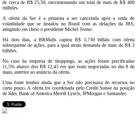
de cerca de R$ 25,50, movimentando um total de mais de R$ 400
milhões.
A oferta da Ser é a primeira a ser cancelada após a onda de
volatilidade que se instalou no Brasil com as delações da JBS,
atingindo em cheio o presidente Michel Temer.
Há dois dias, a BRMalls captou R$ 1,730 bilhão com oferta
subsequente de ações, para a qual atraiu demanda de mais de R$ 3
bilhões.
No caso da empresa de shoppings, as ações foram precificadas
11,5% abaixo dos R$ 12,43 em que eram negociadas no dia 8 de
maio, anterior ao anúncio da oferta.
Uma fonte lembra ainda que a Ser não precisava de recursos no
curto prazo. A oferta foi coordenada pelo Credit Suisse na posição
de líder, Bank of America Merrill Lynch, JPMorgan e Santander.
Copyright © 2013 Fórum Brasileiro da Educação Particular. Todos
os direitos reservados.
SHN Qd. 01, Bl. "F", Entrada "A", Conj. "A", Edifício Vision