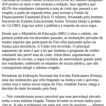
450 pontos ou mais e não zeraram a redação. Isso significa que
68,3% dos estudantes cumprem a nota de corte que passará a ser
exigida, a partir de segunda-feira, para acessar o Fundo de
Financiamento Estudantil (Fies). O número, levantado pelo Instituto
Nacional de Estudos Educacionais Anísio Teixeira (Inep) a pedido
do GLOBO, joga luz sobre a polêmica a respeito da nova regra.
Desde que o Ministério da Educação (MEC) criou o critério, em
portaria publicada em dezembro passado, as instituições privadas de
ensino superior que participam do Fies vêm ajuizando ações na
Justiça para derrubá-lo. A União tem recorrido. O principal
argumento do setor é que a lei que instituiu o programa de crédito
estudantil não prevê nota de corte. Além disso, argumentam os
dirigentes de escolas, a regra excluiria da universidade grande parte
dos estudantes, sobretudo os oriundos de escola pública, que não
conseguiriam atingir o mínimo exigido.
Presidente da Federação Nacional das Escolas Particulares (Fenep),
uma das instituições que vêm brigando na Justiça com o governo
contra essa e outras novas regras do Fies, Amabile Pacios chega a
duvidar do dado levantado pelo Inep.
— Nós consideramos pouco provável que esse percentual elevado
tenha a nota mínima exigida. Vamos levantar os nossos dados para
checar. Já não acreditamos em nada que vem do governo — afirmou