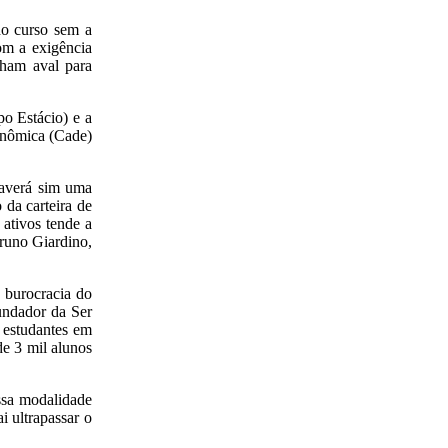
 do curso sem a
om a exigência
inham aval para
po Estácio) e a
onômica (Cade)
Haverá sim uma
 da carteira de
 ativos tende a
Bruno Giardino,
a burocracia do
fundador da Ser
 estudantes em
e 3 mil alunos
ssa modalidade
 ultrapassar o