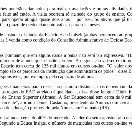
ões poderão criar polos para realizar avaliações e outras atividades
feito até então. A visita ocorrerá só na sede do grupo de ensino. C
 para operar atingia quase dois anos -- por isso, os ativos que já t
C, o prazo de credenciamento vai cair para seis meses.
de ensino a distância da Estácio e da Uniseb (ambas pertencem ao gru
cadas à venda como condição do Conselho Administrativo de Defesa Ec
mas pontuam que em alguns casos a baixa não será tão expressiva. "
número de alunos que a instituição tem. A negociação vai ser em torno
A Estácio tem cerca de 135 mil alunos em cursos on-line. "O valor dos
plo são os parceiros da instituição que administram os polos", disse 
responsáveis, por exemplo, pela captação de alunos.
ições financeiras para crescer no ensino a distância, mas dependiam d
 as regras do EAD atrelado à qualidade", disse disse Janguiê Diniz, 
s de Ensino Superior (Abmes). A Ser Educacional tem cerca de 9 mil
timamente", afirmou Daniel Castanho, presidente da Anima, com cerca d
resso de educação promovido pela Abmes em Gramado (RS).
mil alunos, cerca de 40% do mercado. A líder do setor apostou alto ne
undo a Educa Insigts, o número de matrículas nos cursos on-line vai