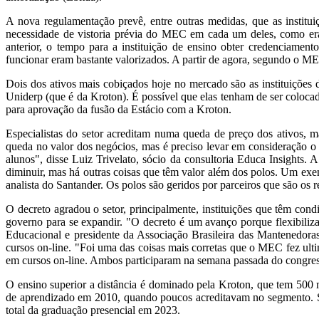
A nova regulamentação prevê, entre outras medidas, que as instituiç
necessidade de vistoria prévia do MEC em cada um deles, como era 
anterior, o tempo para a instituição de ensino obter credenciamento
funcionar eram bastante valorizados. A partir de agora, segundo o ME
Dois dos ativos mais cobiçados hoje no mercado são as instituições 
Uniderp (que é da Kroton). É possível que elas tenham de ser colo
para aprovação da fusão da Estácio com a Kroton.
Especialistas do setor acreditam numa queda de preço dos ativos, 
queda no valor dos negócios, mas é preciso levar em consideração o 
alunos", disse Luiz Trivelato, sócio da consultoria Educa Insights. 
diminuir, mas há outras coisas que têm valor além dos polos. Um exem
analista do Santander. Os polos são geridos por parceiros que são os 
O decreto agradou o setor, principalmente, instituições que têm cond
governo para se expandir. "O decreto é um avanço porque flexibiliza
Educacional e presidente da Associação Brasileira das Mantenedora
cursos on-line. "Foi uma das coisas mais corretas que o MEC fez ul
em cursos on-line. Ambos participaram na semana passada do cong
O ensino superior a distância é dominado pela Kroton, que tem 500 
de aprendizado em 2010, quando poucos acreditavam no segmento. Seg
total da graduação presencial em 2023.