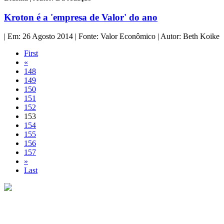
Kroton é a 'empresa de Valor' do ano
| Em: 26 Agosto 2014 | Fonte: Valor Econômico | Autor: Beth Koike
First
«
148
149
150
151
152
153
154
155
156
157
»
Last
Copyright © 2013 Fórum Brasileiro da Educação Particular. Todos
os direitos reservados.
SHN Qd. 01, Bl. "F", Entrada "A", Conj. "A", Edifício Vision