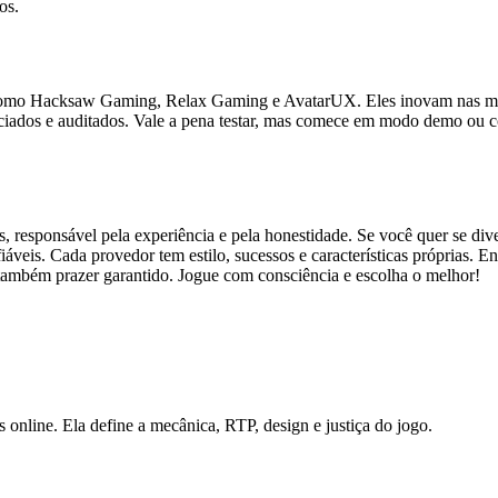
os.
como Hacksaw Gaming, Relax Gaming e AvatarUX. Eles inovam nas m
cenciados e auditados. Vale a pena testar, mas comece em modo demo ou
, responsável pela experiência e pela honestidade. Se você quer se dive
iáveis. Cada provedor tem estilo, sucessos e características próprias. E
ambém prazer garantido. Jogue com consciência e escolha o melhor!
 online. Ela define a mecânica, RTP, design e justiça do jogo.