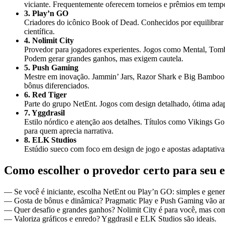
viciante. Frequentemente oferecem torneios e prêmios em tempo
3. Play’n GO
Criadores do icônico Book of Dead. Conhecidos por equilibrar v
científica.
4. Nolimit City
Provedor para jogadores experientes. Jogos como Mental, Tomb
Podem gerar grandes ganhos, mas exigem cautela.
5. Push Gaming
Mestre em inovação. Jammin’ Jars, Razor Shark e Big Bamboo tr
bônus diferenciados.
6. Red Tiger
Parte do grupo NetEnt. Jogos com design detalhado, ótima ada
7. Yggdrasil
Estilo nórdico e atenção aos detalhes. Títulos como Vikings G
para quem aprecia narrativa.
8. ELK Studios
Estúdio sueco com foco em design de jogo e apostas adaptativa
Como escolher o provedor certo para seu es
— Se você é iniciante, escolha NetEnt ou Play’n GO: simples e gener
— Gosta de bônus e dinâmica? Pragmatic Play e Push Gaming vão an
— Quer desafio e grandes ganhos? Nolimit City é para você, mas com 
— Valoriza gráficos e enredo? Yggdrasil e ELK Studios são ideais.