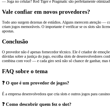
— Joga no celular? Red Tiger e Pragmatic são perfeitamente otimizad
Vale confiar em novos provedores?
Todo ano surgem dezenas de estúdios. Alguns merecem atenção — 
criam jogos memoráveis. O importante é verificar se os slots são li
apostas.
Conclusão
O provedor não é apenas fornecedor técnico. Ele é criador de emoções
dúvidas sobre a justiça do jogo, escolha slots de desenvolvedores conf
combina com você — e cada giro será não só chance de ganhar, mas t
FAQ sobre o tema
❓ O que é um provedor de jogos?
É a empresa desenvolvedora que cria slots e outros jogos para cassinos
❓ Como descobrir quem fez o slot?