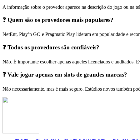
A informação sobre o provedor aparece na descrição do jogo ou na tela 
❓ Quem são os provedores mais populares?
NetEnt, Play’n GO e Pragmatic Play lideram em popularidade e recon
❓ Todos os provedores são confiáveis?
Não. É importante escolher apenas aqueles licenciados e auditados. E
❓ Vale jogar apenas em slots de grandes marcas?
Não necessariamente, mas é mais seguro. Estúdios novos também podem