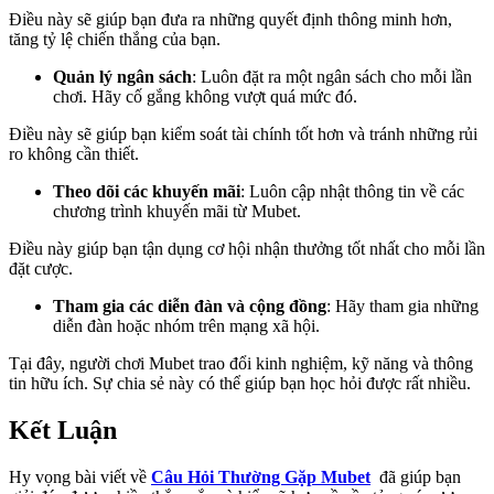
Điều này sẽ giúp bạn đưa ra những quyết định thông minh hơn,
tăng tỷ lệ chiến thắng của bạn.
Quản lý ngân sách
: Luôn đặt ra một ngân sách cho mỗi lần
chơi. Hãy cố gắng không vượt quá mức đó.
Điều này sẽ giúp bạn kiểm soát tài chính tốt hơn và tránh những rủi
ro không cần thiết.
Theo dõi các khuyến mãi
: Luôn cập nhật thông tin về các
chương trình khuyến mãi từ Mubet.
Điều này giúp bạn tận dụng cơ hội nhận thưởng tốt nhất cho mỗi lần
đặt cược.
Tham gia các diễn đàn và cộng đồng
: Hãy tham gia những
diễn đàn hoặc nhóm trên mạng xã hội.
Tại đây, người chơi Mubet trao đổi kinh nghiệm, kỹ năng và thông
tin hữu ích. Sự chia sẻ này có thể giúp bạn học hỏi được rất nhiều.
Kết Luận
Hy vọng bài viết về
Câu Hỏi Thường Gặp Mubet
đã giúp bạn