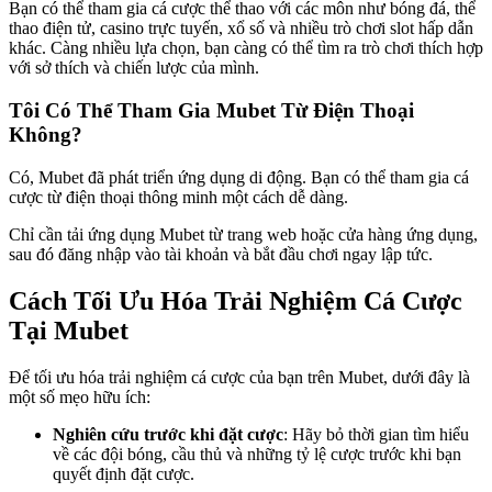
Bạn có thể tham gia cá cược thể thao với các môn như bóng đá, thể
thao điện tử, casino trực tuyến, xổ số và nhiều trò chơi slot hấp dẫn
khác. Càng nhiều lựa chọn, bạn càng có thể tìm ra trò chơi thích hợp
với sở thích và chiến lược của mình.
Tôi Có Thể Tham Gia Mubet Từ Điện Thoại
Không?
Có, Mubet đã phát triển ứng dụng di động. Bạn có thể tham gia cá
cược từ điện thoại thông minh một cách dễ dàng.
Chỉ cần tải ứng dụng Mubet từ trang web hoặc cửa hàng ứng dụng,
sau đó đăng nhập vào tài khoản và bắt đầu chơi ngay lập tức.
Cách Tối Ưu Hóa Trải Nghiệm Cá Cược
Tại Mubet
Để tối ưu hóa trải nghiệm cá cược của bạn trên Mubet, dưới đây là
một số mẹo hữu ích:
Nghiên cứu trước khi đặt cược
: Hãy bỏ thời gian tìm hiểu
về các đội bóng, cầu thủ và những tỷ lệ cược trước khi bạn
quyết định đặt cược.