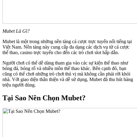
Mubet Là Gì?
Mubet là một trong những nền tảng cá cược trực tuyến nổi tiếng tại
Việt Nam. Nền tảng này cung cấp đa dạng các dịch vụ từ cá cược
thể thao, casino trực tuyến cho đến các trò chơi slot hấp dẫn.
Người chơi có thể dễ dàng tham gia vào các sự kiện thể thao như
bóng đá, bóng rổ và nhiều môn thể thao khác. Bên cạnh đó, bạn
cũng có thể chơi những trò chơi thú vị mà không cần phải rời khỏi
nhà. Với giao diện thân thiện và dễ sử dụng, Mubet đã thu hút hàng
triệu người dùng.
Tại Sao Nên Chọn Mubet?