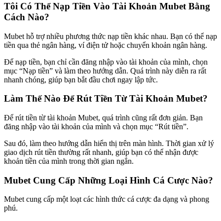
Tôi Có Thể Nạp Tiền Vào Tài Khoản Mubet Bằng
Cách Nào?
Mubet hỗ trợ nhiều phương thức nạp tiền khác nhau. Bạn có thể nạp
tiền qua thẻ ngân hàng, ví điện tử hoặc chuyển khoản ngân hàng.
Để nạp tiền, bạn chỉ cần đăng nhập vào tài khoản của mình, chọn
mục “Nạp tiền” và làm theo hướng dẫn. Quá trình này diễn ra rất
nhanh chóng, giúp bạn bắt đầu chơi ngay lập tức.
Làm Thế Nào Để Rút Tiền Từ Tài Khoản Mubet?
Để rút tiền từ tài khoản Mubet, quá trình cũng rất đơn giản. Bạn
đăng nhập vào tài khoản của mình và chọn mục “Rút tiền”.
Sau đó, làm theo hướng dẫn hiển thị trên màn hình. Thời gian xử lý
giao dịch rút tiền thường rất nhanh, giúp bạn có thể nhận được
khoản tiền của mình trong thời gian ngắn.
Mubet Cung Cấp Những Loại Hình Cá Cược Nào?
Mubet cung cấp một loạt các hình thức cá cược đa dạng và phong
phú.